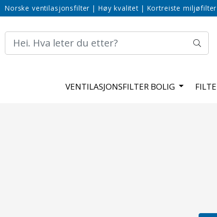
Norske ventilasjonsfilter
|
Høy kvalitet
|
Kortreiste miljøfilter
VENTILASJONSFILTER BOLIG
FILT