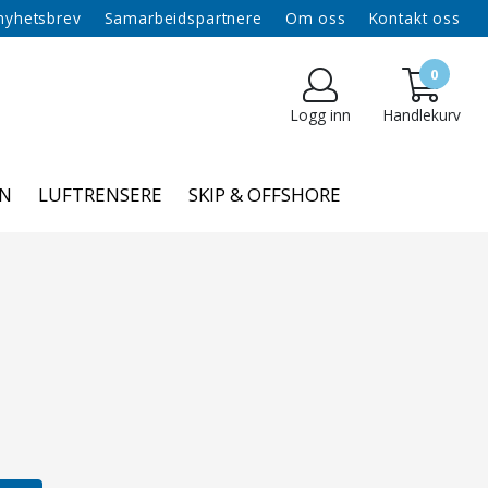
 nyhetsbrev
Samarbeidspartnere
Om oss
Kontakt oss
0
Logg inn
Handlekurv
NN
LUFTRENSERE
SKIP & OFFSHORE