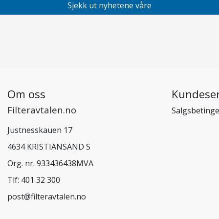
Sjekk ut nyhetene våre
Om oss
Kundeser
Filteravtalen.no
Salgsbetinge
Justnesskauen 17
4634 KRISTIANSAND S
Org. nr. 933436438MVA
Tlf:
401 32 300
post@filteravtalen.no