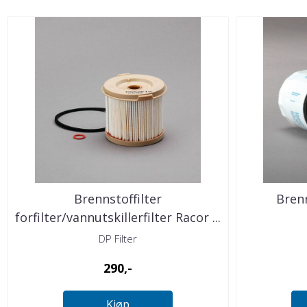
Brennstoffilter
Brenn
forfilter/vannutskillerfilter Racor ...
DP Filter
290,-
Kjøp