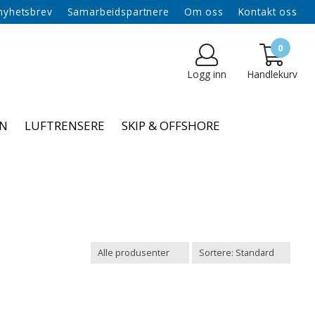
 nyhetsbrev
Samarbeidspartnere
Om oss
Kontakt oss
0
Logg inn
Handlekurv
NN
LUFTRENSERE
SKIP & OFFSHORE