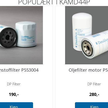
POPULÆRT I
KAMD44P
stoffilter P553004
Oljefilter motor P
DP Filter
DP Filter
190,-
280,-
Kjøp
Kjøp