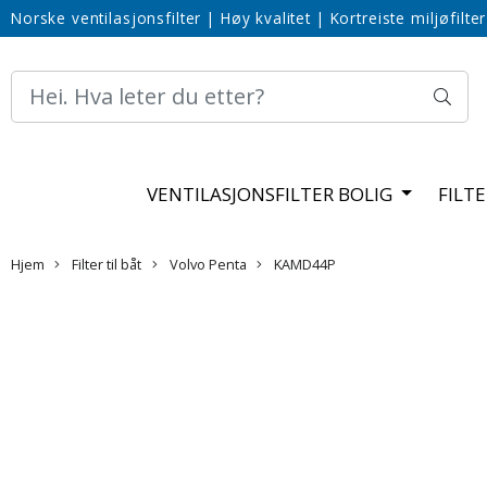
Norske ventilasjonsfilter
|
Høy kvalitet
|
Kortreiste miljøfilter
VENTILASJONSFILTER BOLIG
FILT
Hjem
Filter til båt
Volvo Penta
KAMD44P