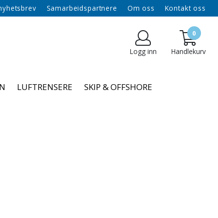
 nyhetsbrev
Samarbeidspartnere
Om oss
Kontakt oss
0
Logg inn
Handlekurv
NN
LUFTRENSERE
SKIP & OFFSHORE