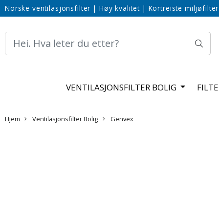
Norske ventilasjonsfilter
|
Høy kvalitet
|
Kortreiste miljøfilter
VENTILASJONSFILTER BOLIG
FILT
Hjem
Ventilasjonsfilter Bolig
Genvex