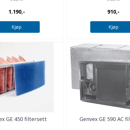
1.190,-
910,-
Kjøp
Kjøp
x GE 450 filtersett
Genvex GE 590 AC fil