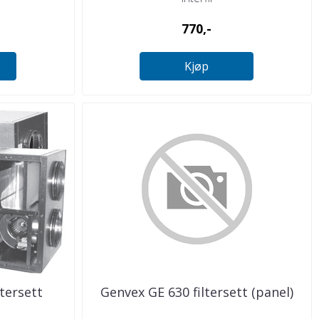
770,-
Kjøp
tersett
Genvex GE 630 filtersett (panel)