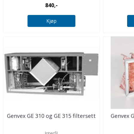
840,-
Kjøp
Genvex GE 310 og GE 315 filtersett
Genvex G
Interfil