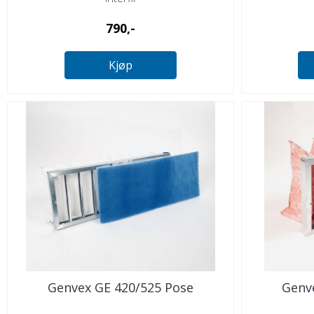
790,-
Kjøp
Genvex GE 420/525 Pose
Genve