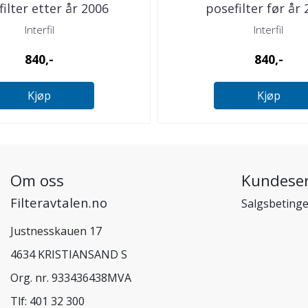
ilter etter år 2006
posefilter før år
Interfil
Interfil
840,-
840,-
Kjøp
Kjøp
Om oss
Kundeser
Filteravtalen.no
Salgsbetinge
Justnesskauen 17
4634 KRISTIANSAND S
Org. nr. 933436438MVA
Tlf:
401 32 300