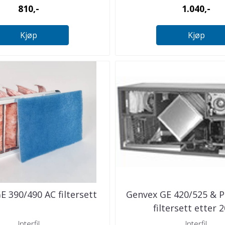
810,-
1.040,-
Kjøp
Kjøp
E 390/490 AC filtersett
Genvex GE 420/525 & 
filtersett etter 
Interfil
Interfil