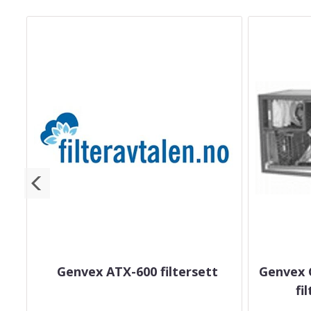
m 2
Genvex ATX-600 filtersett
Genvex 
fi