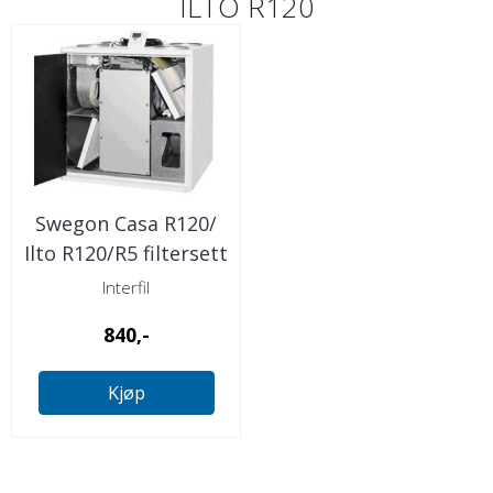
ILTO R120
Swegon Casa R120/
Ilto R120/R5 filtersett
Interfil
840,-
Kjøp