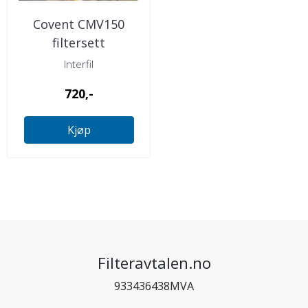
Covent CMV150
filtersett
Interfil
720,-
Kjøp
Filteravtalen.no
933436438MVA