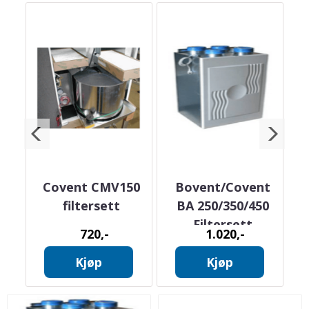
00
Covent CMV150
Bovent/Covent
filtersett
BA 250/350/450
v
Filtersett
720,-
1.020,-
Kjøp
Kjøp